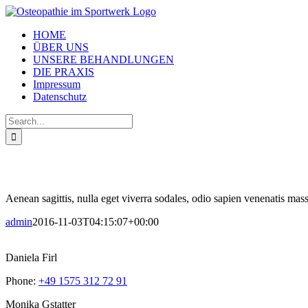
Skip
to
HOME
content
ÜBER UNS
UNSERE BEHANDLUNGEN
DIE PRAXIS
Impressum
Datenschutz
Search
for:
Aenean sagittis, nulla eget viverra sodales, odio sapien venenatis mass
admin
2016-11-03T04:15:07+00:00
Daniela Firl
Phone:
+49 1575 312 72 91
Monika Gstatter